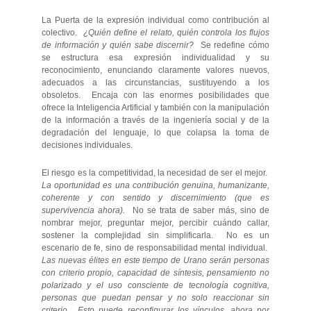
La Puerta de la expresión individual como contribución al
colectivo.
¿Quién define el relato, quién controla los flujos
de información y quién sabe discernir?
Se redefine cómo
se estructura esa expresión individualidad y su
reconocimiento, enunciando claramente valores nuevos,
adecuados a las circunstancias, sustituyendo a los
obsoletos. Encaja con las enormes posibilidades que
ofrece la Inteligencia Artificial y también con la manipulación
de la información a través de la ingeniería social y de la
degradación del lenguaje, lo que colapsa la toma de
decisiones individuales.
El riesgo es la competitividad, la necesidad de ser el mejor.
La oportunidad es una contribución genuina, humanizante,
coherente y con sentido y discernimiento (que es
supervivencia ahora).
No se trata de saber más, sino de
nombrar mejor, preguntar mejor, percibir cuándo callar,
sostener la complejidad sin simplificarla. No es un
escenario de fe, sino de responsabilidad mental individual.
Las nuevas élites en este tiempo de Urano serán personas
con criterio propio, capacidad de síntesis, pensamiento no
polarizado y el uso consciente de tecnología cognitiva,
personas que puedan pensar y no solo reaccionar sin
criterio. Esto puede reconfigurar los vínculos, ahora por