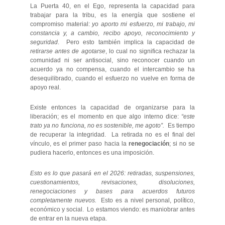
La Puerta 40, en el Ego, representa la capacidad para
trabajar para la tribu, es la energía que sostiene el
compromiso material:
yo aporto mi esfuerzo, mi trabajo, mi
constancia y, a cambio, recibo apoyo, reconocimiento y
seguridad
. Pero esto también implica la capacidad de
retirarse antes de agotarse
, lo cual no significa rechazar la
comunidad ni ser antisocial, sino reconocer cuando un
acuerdo ya no compensa, cuando el intercambio se ha
desequilibrado, cuando el esfuerzo no vuelve en forma de
apoyo real.
Existe entonces la capacidad de organizarse para la
liberación; es el momento en que algo interno dice:
“este
trato ya no funciona, no es sostenible, me agoto”.
Es tiempo
de recuperar la integridad. La retirada no es el final del
vínculo, es el primer paso hacia la
renegociación
; si no se
pudiera hacerlo, entonces es una imposición.
Esto es lo que pasará en el 2026: retiradas, suspensiones,
cuestionamientos, revisaciones, disoluciones,
renegociaciones y bases para acuerdos futuros
completamente nuevos.
Esto es a nivel personal, político,
económico y social. Lo estamos viendo: es maniobrar antes
de entrar en la nueva etapa.