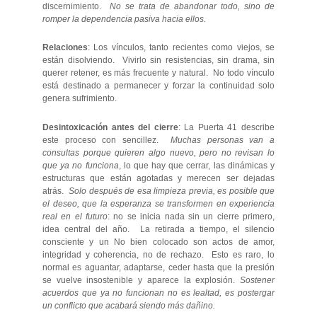
discernimiento.
No se trata de abandonar todo, sino de
romper la dependencia pasiva hacia ellos.
Relaciones
: Los vínculos, tanto recientes como viejos, se
están disolviendo. Vivirlo sin resistencias, sin drama, sin
querer retener, es más frecuente y natural. No todo vínculo
está destinado a permanecer y forzar la continuidad solo
genera sufrimiento.
Desintoxicación antes del cierre
: La Puerta 41 describe
este proceso con sencillez.
Muchas personas van a
consultas porque quieren algo nuevo, pero no revisan lo
que ya no funciona
, lo que hay que cerrar, las dinámicas y
estructuras que están agotadas y merecen ser dejadas
atrás.
Solo después de esa limpieza previa, es posible que
el deseo, que la esperanza se transformen en experiencia
real en el futuro
: no se inicia nada sin un cierre primero,
idea central del año. La retirada a tiempo, el silencio
consciente y un No bien colocado son actos de amor,
integridad y coherencia, no de rechazo. Esto es raro, lo
normal es aguantar, adaptarse, ceder hasta que la presión
se vuelve insostenible y aparece la explosión.
Sostener
acuerdos que ya no funcionan no es lealtad, es postergar
un conflicto que acabará siendo más dañino.