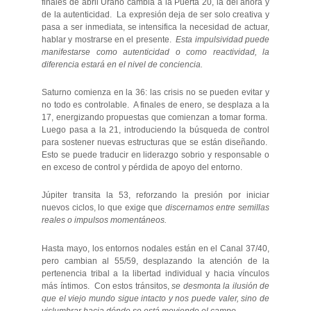
finales de abril Urano cambia a la Puerta 20, la del ahora y
de la autenticidad. La expresión deja de ser solo creativa y
pasa a ser inmediata, se intensifica la necesidad de actuar,
hablar y mostrarse en el presente.
Esta impulsividad puede
manifestarse como autenticidad o como reactividad, la
diferencia estará en el nivel de conciencia.
Saturno comienza en la 36: las crisis no se pueden evitar y
no todo es controlable. A finales de enero, se desplaza a la
17, energizando propuestas que comienzan a tomar forma.
Luego pasa a la 21, introduciendo la búsqueda de control
para sostener nuevas estructuras que se están diseñando.
Esto se puede traducir en liderazgo sobrio y responsable o
en exceso de control y pérdida de apoyo del entorno.
Júpiter transita la 53, reforzando la presión por iniciar
nuevos ciclos, lo que exige que
discernamos entre semillas
reales o impulsos momentáneos.
Hasta mayo, los entornos nodales están en el Canal 37/40,
pero cambian al 55/59, desplazando la atención de la
pertenencia tribal a la libertad individual y hacia vínculos
más íntimos. Con estos tránsitos,
se desmonta la ilusión de
que el viejo mundo sigue intacto y nos puede valer, sino de
vislumbrar hacia dónde se está moviendo el campo.