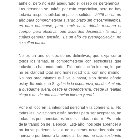
anhelo, pero no está asegurado el deseo de pertenencia.
Las personas se unirán por esta expectativa, pero no hay
todavía responsabilidad ni pactos sólidos.
2026 no es un
año para comprometerse a largo plazo sin discernimientos,
es para orientarse, para sentir hacia dónde resuena el
cuerpo, para observar qué acuerdos despiertan la vida y
cuáles generan tensión. Es un año de prenegociación, no
se sellan pactos.
No es un año de decisiones definitivas, que exija cerrar
todos los temas, ni comprometerse con estructuras que
todavía no han madurado. Pide orientación interna, lo que
no es claridad total sino honestidad total con uno mismo.
No nos preguntamos qué va a pasar, sino desde dónde
estoy diciendo que Sí:
¿desde la esperanza, desde el miedo
a quedarme fuera, desde la dependencia, desde la lealtad
ciega o desde una alineación interna y real?
Pone el foco en la integridad personal y la coherencia. No
todas las invitaciones están hechas para ser aceptadas, no
todas las pertenencias están destinadas a durar. Es parte
de la transición de la época. Este año, nos pide aprender a
no forzar pertenencias, a no mantener acuerdos solo por
inercia o por temor a la pérdida. L
o que no esté sostenido