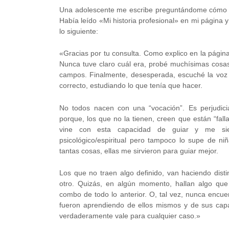
Una adolescente me escribe preguntándome cómo de
Había leído «Mi historia profesional» en mi página y
lo siguiente:
«Gracias por tu consulta. Como explico en la págin
Nunca tuve claro cuál era, probé muchísimas cosas
campos. Finalmente, desesperada, esc
uché la voz
correcto, estudiando lo que tenía que hacer.
No todos nacen con una “vocación”. Es perjudicia
porque, los que no la tienen, creen que están “fal
vine con esta capacidad de guiar y me si
psicológico/espiritual pero tampoco lo supe de ni
tantas cosas, ellas me sirvieron para guiar mejor.
Los que no traen algo definido, van haciendo disti
otro. Quizás, en algún momento, hallan algo que
combo de todo lo anterior. O, tal vez, nunca encue
fueron aprendiendo de ellos mismos y de sus cap
verdaderamente vale para cualquier caso.»