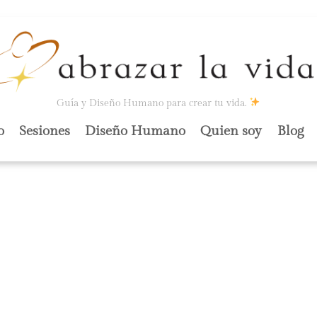
Guía y Diseño Humano para crear tu vida.
o
Sesiones
Diseño Humano
Quien soy
Blog
LAS
ES»