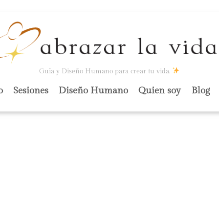
Guía y Diseño Humano para crear tu vida.
o
Sesiones
Diseño Humano
Quien soy
Blog
 PALA!»