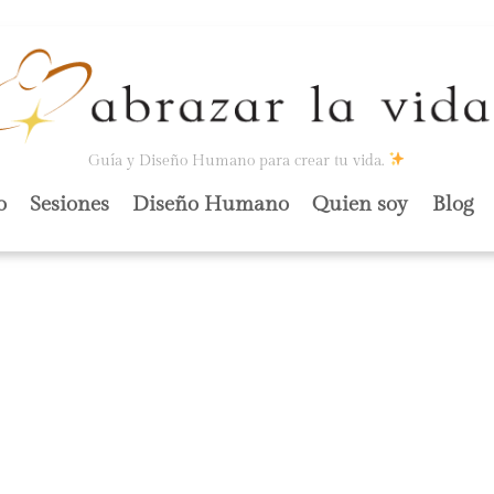
Guía y Diseño Humano para crear tu vida.
o
Sesiones
Diseño Humano
Quien soy
Blog
ESPAÑA: 20% DE
 EN DISEÑO