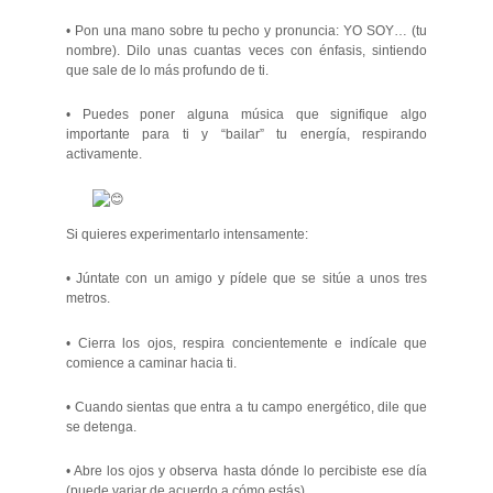
• Pon una mano sobre tu pecho y pronuncia: YO SOY… (tu
nombre). Dilo unas cuantas veces con énfasis, sintiendo
que sale de lo más profundo de ti.
• Puedes poner alguna música que signifique algo
importante para ti y “bailar” tu energía, respirando
activamente.
Si quieres experimentarlo intensamente:
• Júntate con un amigo y pídele que se sitúe a unos tres
metros.
• Cierra los ojos, respira concientemente e indícale que
comience a caminar hacia ti.
• Cuando sientas que entra a tu campo energético, dile que
se detenga.
• Abre los ojos y observa hasta dónde lo percibiste ese día
(puede variar de acuerdo a cómo estás).