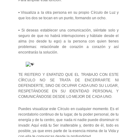
Para ampliar esta función:
• Visualiza a la otra persona en su propio Círculo de Luz y
que los dos se tocan en un punto, formando un ocho.
• Si deseas establecer una comunicación, siéntate solo y
seguro de que no habrá interrupciones y háblale desde el
alma (no desde tu ego) a la persona con quien tienes
problemas: relaciónate de corazón a corazón y así
encontrarás la solución.
TE REITERO Y ENFATIZO QUE EL TRABAJO CON ESTE
CÍRCULO NO SE TRATA DE ENCERRARTE NI
DEFENDERTE, SINO DE OCUPAR CADA UNO SU LUGAR,
RESPETÁNDOSE EN SU IDENTIDAD PERSONAL Y
COMUNICÁNDOSE DESDE LO MEJOR DE CADA UNO.
Puedes visualizar este Círculo en cualquier momento. Es el
recordatorio continuo de tu lugar, de tu poder personal, de tu
energía y de tu centro, que nada ni nadie puede disminuir ni
invadir. Aquí está tu Ser inalterable y, dentro de él, todo es
posible, ya que eres parte de la esencia misma de la Vida y
con ella te comunicas desde la profundidad.