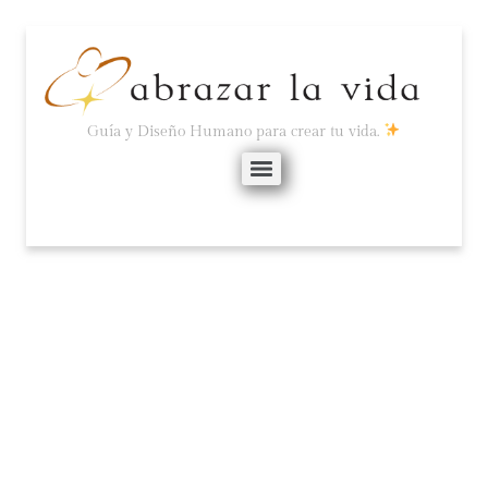
Guía y Diseño Humano para crear tu vida.
CÍRCULO DE LUZ
(¡HAZLO!).
enero 5, 2024
No hay comentarios