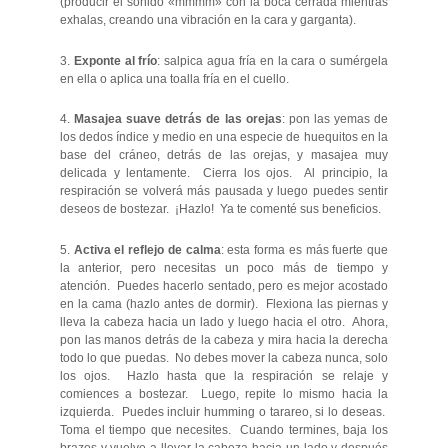
(producir el sonido «mmmm» con la boca cerrada mientras
exhalas, creando una vibración en la cara y garganta).
3.
Exponte al frío
: salpica agua fría en la cara o sumérgela
en ella o aplica una toalla fría en el cuello.
4.
Masajea suave detrás de las orejas
: pon las yemas de
los dedos índice y medio en una especie de huequitos en la
base del cráneo, detrás de las orejas, y masajea muy
delicada y lentamente. Cierra los ojos. Al principio, la
respiración se volverá más pausada y luego puedes sentir
deseos de bostezar. ¡Hazlo! Ya te comenté sus beneficios.
5.
Activa el reflejo de calma
: esta forma es más fuerte que
la anterior, pero necesitas un poco más de tiempo y
atención. Puedes hacerlo sentado, pero es mejor acostado
en la cama (hazlo antes de dormir). Flexiona las piernas y
lleva la cabeza hacia un lado y luego hacia el otro. Ahora,
pon las manos detrás de la cabeza y mira hacia la derecha
todo lo que puedas. No debes mover la cabeza nunca, solo
los ojos. Hazlo hasta que la respiración se relaje y
comiences a bostezar. Luego, repite lo mismo hacia la
izquierda. Puedes incluir humming o tarareo, si lo deseas.
Toma el tiempo que necesites. Cuando termines, baja los
brazos y vuelve a llevar la cabeza hacia un lado y después