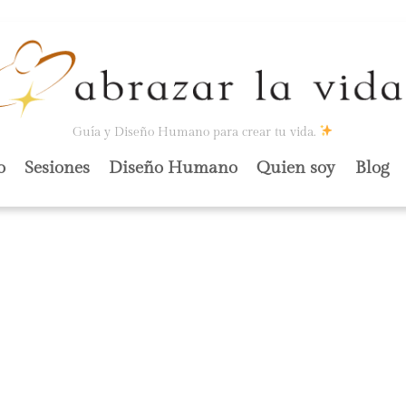
Guía y Diseño Humano para crear tu vida.
o
Sesiones
Diseño Humano
Quien soy
Blog
IAR ALGO