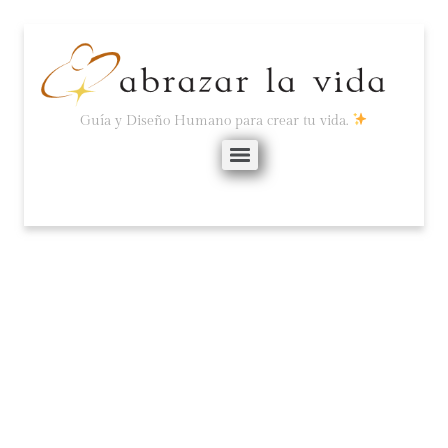
Guía y Diseño Humano para crear tu vida.
CÓMO OBSERVARTE Y
CAMBIAR TUS
PATRONES TÓXICOS
(DE FORMA PRÁCTICA).
marzo 6, 2023
No hay comentarios