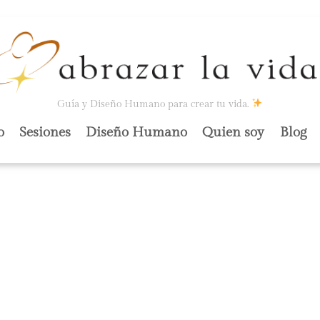
Guía y Diseño Humano para crear tu vida.
o
Sesiones
Diseño Humano
Quien soy
Blog
O VS.
PSÍQUICO Y