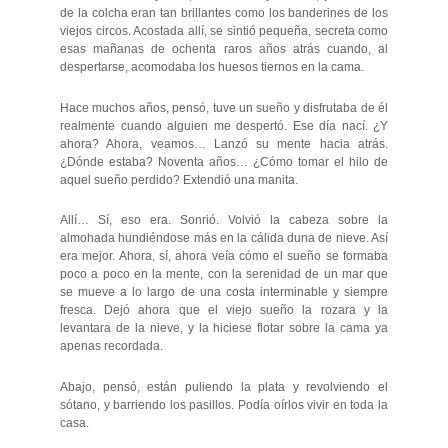
de la colcha eran tan brillantes como los banderines de los
viejos circos. Acostada allí, se sintió pequeña, secreta como
esas mañanas de ochenta raros años atrás cuando, al
despertarse, acomodaba los huesos tiernos en la cama.
Hace muchos años, pensó, tuve un sueño y disfrutaba de él
realmente cuando alguien me despertó. Ese día nací. ¿Y
ahora? Ahora, veamos… Lanzó su mente hacia atrás.
¿Dónde estaba? Noventa años… ¿Cómo tomar el hilo de
aquel sueño perdido? Extendió una manita.
Allí… Sí, eso era. Sonrió. Volvió la cabeza sobre la
almohada hundiéndose más en la cálida duna de nieve. Así
era mejor. Ahora, sí, ahora veía cómo el sueño se formaba
poco a poco en la mente, con la serenidad de un mar que
se mueve a lo largo de una costa interminable y siempre
fresca. Dejó ahora que el viejo sueño la rozara y la
levantara de la nieve, y la hiciese flotar sobre la cama ya
apenas recordada.
Abajo, pensó, están puliendo la plata y revolviendo el
sótano, y barriendo los pasillos. Podía oírlos vivir en toda la
casa.