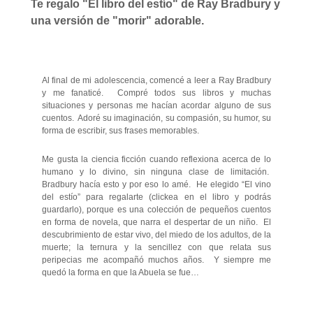
Te regalo "El libro del estío" de Ray Bradbury y
una versión de "morir" adorable.
Al final de mi adolescencia, comencé a leer a Ray Bradbury
y me fanaticé. Compré todos sus libros y muchas
situaciones y personas me hacían acordar alguno de sus
cuentos. Adoré su imaginación, su compasión, su humor, su
forma de escribir, sus frases memorables.
Me gusta la ciencia ficción cuando reflexiona acerca de lo
humano y lo divino, sin ninguna clase de limitación.
Bradbury hacía esto y por eso lo amé. He elegido “El vino
del estío” para regalarte (clickea en el libro y podrás
guardarlo), porque es una colección de pequeños cuentos
en forma de novela, que narra el despertar de un niño. El
descubrimiento de estar vivo, del miedo de los adultos, de la
muerte; la ternura y la sencillez con que relata sus
peripecias me acompañó muchos años. Y siempre me
quedó la forma en que la Abuela se fue…