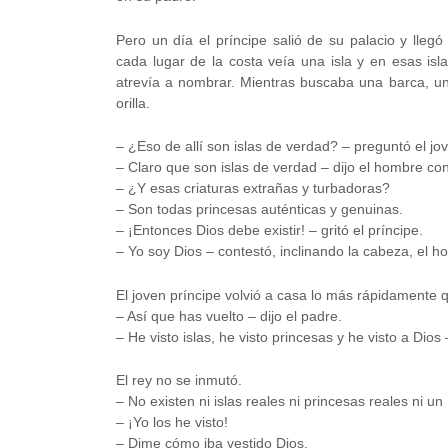
Pero un día el príncipe salió de su palacio y llegó 
cada lugar de la costa veía una isla y en esas isl
atrevía a nombrar. Mientras buscaba una barca, un
orilla.
– ¿Eso de allí son islas de verdad? – preguntó el jov
– Claro que son islas de verdad – dijo el hombre con
– ¿Y esas criaturas extrañas y turbadoras?
– Son todas princesas auténticas y genuinas.
– ¡Entonces Dios debe existir! – gritó el príncipe.
– Yo soy Dios – contestó, inclinando la cabeza, el h
El joven príncipe volvió a casa lo más rápidamente 
– Así que has vuelto – dijo el padre.
– He visto islas, he visto princesas y he visto a Dios
El rey no se inmutó.
– No existen ni islas reales ni princesas reales ni un 
– ¡Yo los he visto!
– Dime cómo iba vestido Dios.