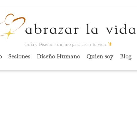
Guía y Diseño Humano para crear tu vida.
o
Sesiones
Diseño Humano
Quien soy
Blog
 «REALIDAD»,
ESTÁS