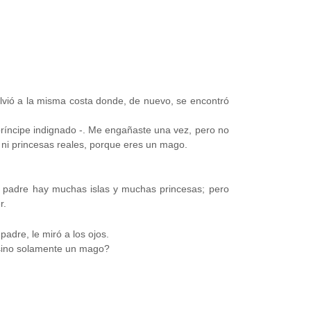
.
 volvió a la misma costa donde, de nuevo, se encontró
 príncipe indignado -. Me engañaste una vez, pero no
s ni princesas reales, porque eres un mago.
tu padre hay muchas islas y muchas princesas; pero
r.
padre, le miró a los ojos.
 sino solamente un mago?