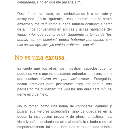
compañera, sino en qué me pasaba a mí.
Después de la clase, acostumbrábamos ir a un café y
desayunar. En la siguiente, “casualmente”, ella se sentó
enfrente y me trató como si nada hubiera ocurrido; a partir
de allí, nos convertimos en amigas y jamás hablamos del
tema. ¿Por qué cuento esto?
Siguiendo la tónica de “los
demás son tus espejos”, podría haberme perseguido con
esa actitud agresiva y/o tenido problemas con ella.
No es una excusa.
Es cierto que los otros nos muestran aspectos que no
podemos ver o que no deseamos enfrentar, pero encuentro
que muchos
utilizan esto para victimizarse
. Enseguida,
hallan pretextos para justificarse: “soy así porque mis
padres no me cuidaban”, “la vida ha sido dura para mí”, “la
gente es cruel”, etc.
No lo toman como una forma de
conocerse, cambiar y
buscar sus mejores potenciales
, sino de quedarse en la
queja, la inculpación propia y de otros, la lástima. La
victimización constante es un mal endémico, tanto como el
empoderamiento infinito. Son dos caras de una misma