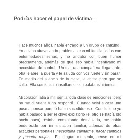
Podrías hacer el papel de víctima...
Hace muchos años, había entrado a un grupo de chikung.
Yo estaba atravesando problemas con mi familia, todos con
enfermedades serias, y no andaba con buen humor
precisamente, además de que eso había incentivado mi
necesidad de control. Un día, una compañera llega tarde,
otra le abre la puerta y le saluda con voz fuerte y sin parar.
En medio del silencio de la clase, le chisto para que se
calle. Ella comienza a insultarme, con palabras hirientes.
Mi corazón latía a mil, sentía toda clase de emociones, pero
no me di vuelta y no respondí. Cuando volví a casa, me
puse a pensar porqué había sucedido eso. Concluí que yo
había pasado a ser el chivo expiatorio (el otro se había ido
hacía poco), estaba controlando demasiado, me había
endurecido por mi situación familiar, además de otras
actitudes personales:
necesitaba calmarme, hacer cambios
y pasarla mejor
. En ningún momento, pensé en mi