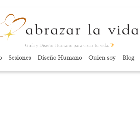
Guía y Diseño Humano para crear tu vida.
o
Sesiones
Diseño Humano
Quien soy
Blog
 A OTROS A LA
IA.