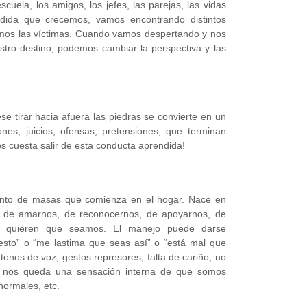
escuela, los amigos, los jefes, las parejas, las vidas
edida que crecemos, vamos encontrando distintos
omos las víctimas. Cuando vamos despertando y nos
ro destino, podemos cambiar la perspectiva y las
se tirar hacia afuera las piedras se convierte en un
ones, juicios, ofensas, pretensiones, que terminan
s cuesta salir de esta conducta aprendida!
ento de masas que comienza en el hogar. Nace en
r de amarnos, de reconocernos, de apoyarnos, de
s quieren que seamos. El manejo puede darse
esto” o “me lastima que seas así” o “está mal que
 tonos de voz, gestos represores, falta de cariño, no
e nos queda una sensación interna de que somos
normales, etc.