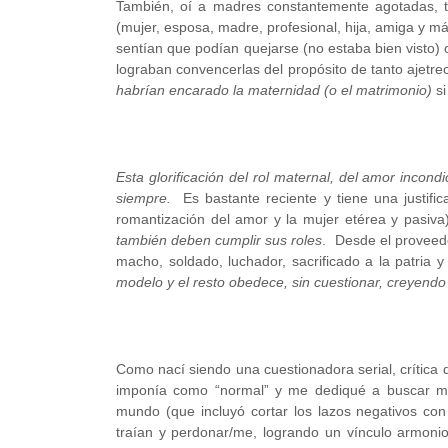
También, oí a madres constantemente agotadas, 
(mujer, esposa, madre, profesional, hija, amiga y má
sentían que podían quejarse (no estaba bien visto) 
lograban convencerlas del propósito de tanto ajet
habrían encarado la maternidad (o el matrimonio)
s
Esta glorificación del rol maternal, del amor incondic
siempre.
Es bastante reciente y tiene una justifica
romantización del amor y la mujer etérea y pasiva
también deben cumplir sus roles
. Desde el proveedo
macho, soldado, luchador, sacrificado a la patria 
modelo y el resto obedece, sin cuestionar, creyendo 
Como nací siendo una cuestionadora serial, crítica 
imponía como “normal” y me dediqué a buscar mi 
mundo (que incluyó cortar los lazos negativos co
traían y perdonar/me, logrando un vínculo armonio