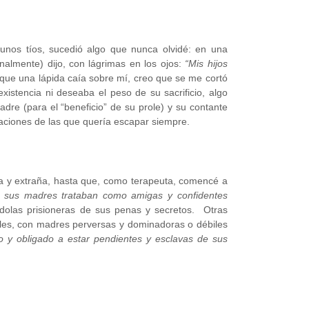
unos tíos, sucedió algo que nunca olvidé: en una
almente) dijo, con lágrimas en los ojos:
“Mis hijos
 que una lápida caía sobre mí, creo que se me cortó
existencia ni deseaba el peso de su sacrificio, algo
dre (para el “beneficio” de su prole) y su contante
laciones de las que quería escapar siempre.
 y extraña, hasta que, como terapeuta, comencé a
s
sus madres trataban como amigas y confidentes
ndolas prisioneras de sus penas y secretos. Otras
ibles, con madres perversas y dominadoras o débiles
ado y obligado a estar pendientes y esclavas de sus