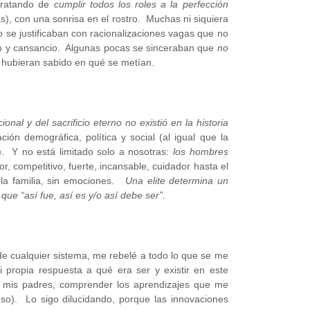
tratando de
cumplir todos los roles a la perfección
s), con una sonrisa en el rostro. Muchas ni siquiera
o se justificaban con racionalizaciones vagas que no
reo y cansancio. Algunas pocas se sinceraban que
no
i hubieran sabido en qué se metían.
ional y del sacrificio eterno no existió en la historia
ción demográfica, política y social (al igual que la
). Y no está limitado solo a nosotras:
los hombres
r, competitivo, fuerte, incansable, cuidador hasta el
y la familia, sin emociones.
Una elite determina un
que “así fue, así es y/o así debe ser”.
de cualquier sistema, me rebelé a todo lo que se me
propia respuesta a qué era ser y existir en este
n mis padres, comprender los aprendizajes que me
so). Lo sigo dilucidando, porque las innovaciones