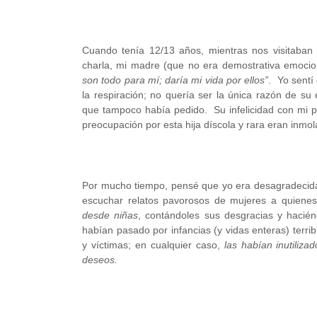
Cuando tenía 12/13 años, mientras nos visitaban 
charla, mi madre (que no era demostrativa emocion
son todo para mí; daría mi vida por ellos”
. Yo sentí
la respiración; no quería ser la única razón de su 
que tampoco había pedido. Su infelicidad con mi pa
preocupación por esta hija díscola y rara eran inmo
Por mucho tiempo, pensé que yo era desagradecida
escuchar relatos pavorosos de mujeres a quiene
desde niñas
, contándoles sus desgracias y hacié
habían pasado por infancias (y vidas enteras) terr
y víctimas; en cualquier caso,
las habían inutiliz
deseos.