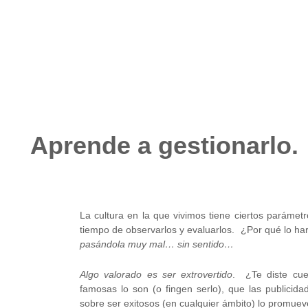
octubre 28, 2024
No hay comentarios
Aprende a gestionarlo.
La cultura en la que vivimos tiene ciertos paráme
tiempo de observarlos y evaluarlos. ¿Por qué lo h
pasándola muy mal… sin sentido…
Algo valorado es ser extrovertido
. ¿Te diste cu
famosas lo son (o fingen serlo), que las publicida
sobre ser exitosos (en cualquier ámbito) lo promue