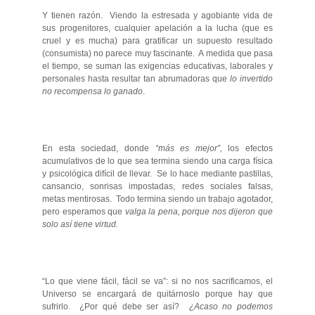
Y tienen razón. Viendo la estresada y agobiante vida de
sus progenitores, cualquier apelación a la lucha (que es
cruel y es mucha) para gratificar un supuesto resultado
(consumista) no parece muy fascinante. A medida que pasa
el tiempo, se suman las exigencias educativas, laborales y
personales hasta resultar tan abrumadoras que
lo invertido
no recompensa lo ganado
.
En esta sociedad, donde
“más es mejor”,
los efectos
acumulativos de lo que sea termina siendo una carga física
y psicológica difícil de llevar. Se lo hace mediante pastillas,
cansancio, sonrisas impostadas, redes sociales falsas,
metas mentirosas. Todo termina siendo un trabajo agotador,
pero esperamos que
valga la pena, porque nos dijeron que
solo así tiene virtud.
“Lo que viene fácil, fácil se va”: si no nos sacrificamos, el
Universo se encargará de quitárnoslo porque hay que
sufrirlo. ¿Por qué debe ser así?
¿Acaso no podemos