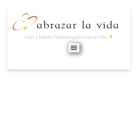
Guía y Diseño Humano para crear tu vida.
¡HAZLO! CON CULPA,
MIEDO, ERRORES…
mayo 30, 2025
No hay comentarios