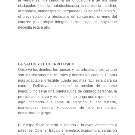
la venganza, los celos, la ira o cualquiera de los siete
obstáculos (codicia, autodestrucción, impaciencia, martirio,
arrogancia, autodesprecio, terquedad). Si no estás “limpio”,
el universo pondrá obstáculos en su camino, si viene del
corazón y su propia integridad clara, todo el apoyo que
necesita estará ahí.
LA SALUD Y EL CUERPO FÍSICO
Observe los dientes, los huesos y las articulaciones, ya que
son los sistemas estructurales y densos del cuerpo. Cuanto
más adaptable y flexible pueda ser, más fácil será para su
cuerpo. Definitivamente sentirá la presión de cuidarse
mejor. Si no tiene una buena rutina de cuidado personal, la
presión aumentará y es posible que tenga que experimentar
algo incómodo que llame su atención. Si eso sucede,
manténgase neutral y ocúpese de ello sin pensar
demasiado ni juzgar.
El cuerpo físico se está ajustando a nuevas vibraciones y
patrones. Obtener trabajo energético, acupuntura, sanación