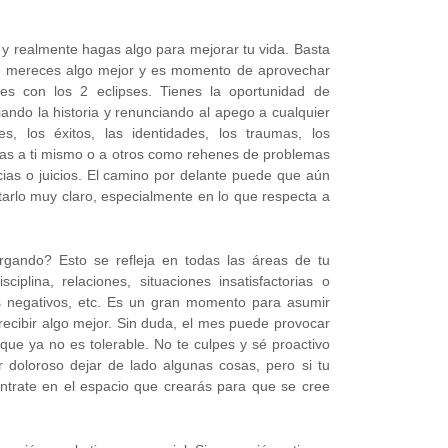
 y realmente hagas algo para mejorar tu vida. Basta
. Te mereces algo mejor y es momento de aprovechar
s con los 2 eclipses. Tienes la oportunidad de
ndo la historia y renunciando al apego a cualquier
s, los éxitos, las identidades, los traumas, los
gas a ti mismo o a otros como rehenes de problemas
ias o juicios. El camino por delante puede que aún
tarlo muy claro, especialmente en lo que respecta a
gando? Esto se refleja en todas las áreas de tu
ciplina, relaciones, situaciones insatisfactorias o
s negativos, etc. Es un gran momento para asumir
recibir algo mejor. Sin duda, el mes puede provocar
o que ya no es tolerable. No te culpes y sé proactivo
doloroso dejar de lado algunas cosas, pero si tu
céntrate en el espacio que crearás para que se cree