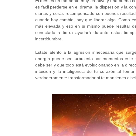
El mes es un momento muy creativo y una buena conex
es fácil perderse en el drama, la dispersión y la con
diarias y serás recompensado con buenos resultado
cuando hay cambio, hay que liberar algo. Como co
más elevada y eso en sí mismo puede resultar des
conectado a tierra ayudará durante estos tie
incertidumbre.
Estate atento a la agresión innecesaria que sur
energía puede ser turbulenta por momentos este 
debe ser y que todo está evolucionando en la direc
intuición y la inteligencia de tu corazón al tom
verdaderamente transformador si te mantienes discip