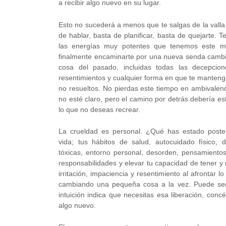
a recibir algo nuevo en su lugar.
Esto no sucederá a menos que te salgas de la valla
de hablar, basta de planificar, basta de quejarte
las energías muy potentes que tenemos este me
finalmente encaminarte por una nueva senda cambia
cosa del pasado, incluidas todas las decepcione
resentimientos y cualquier forma en que te manten
no resueltos. No pierdas este tiempo en ambivalenc
no esté claro, pero el camino por detrás debería es
lo que no deseas recrear.
La crueldad es personal. ¿Qué has estado poster
vida; tus hábitos de salud, autocuidado físico, dis
tóxicas, entorno personal, desorden, pensamiento
responsabilidades y elevar tu capacidad de tener y 
irritación, impaciencia y resentimiento al afrontar l
cambiando una pequeña cosa a la vez. Puede ser 
intuición indica que necesitas esa liberación, con
algo nuevo.