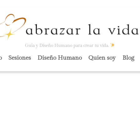
Guía y Diseño Humano para crear tu vida.
o
Sesiones
Diseño Humano
Quien soy
Blog
 Y LOS VEINTE.