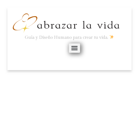
Guía y Diseño Humano para crear tu vida.
LA LEY DEL MENOR
ESFUERZO O EL PLACER
DE LAS PEQUEÑAS
COSAS.
septiembre 25, 2020
No hay comentarios