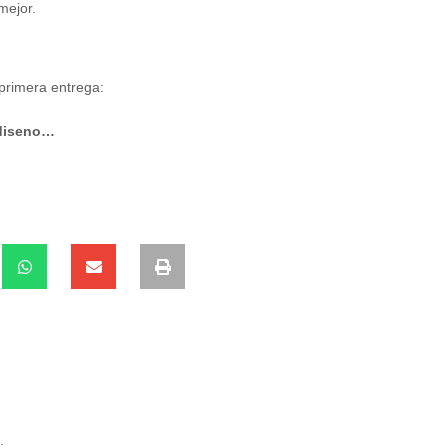
mejor.
 primera entrega:
-diseno…
.