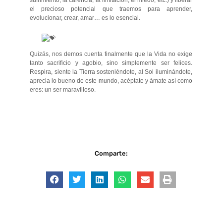
sufrimiento, la carencia, la limitación, el miedo, etc.) y liberar
el precioso potencial que traemos para aprender,
evolucionar, crear, amar… es lo esencial.
Quizás, nos demos cuenta finalmente que la Vida no exige
tanto sacrificio y agobio, sino simplemente ser felices.
Respira, siente la Tierra sosteniéndote, al Sol iluminándote,
aprecia lo bueno de este mundo, acéptate y ámate así como
eres: un ser maravilloso.
Comparte: