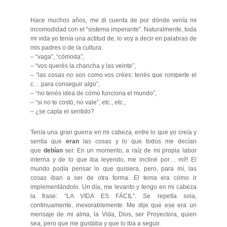
Hace muchos años, me di cuenta de por dónde venía mi
incomodidad con el “sistema imperante”. Naturalmente, toda
mi vida yo tenía una actitud de, lo voy a decir en palabras de
mis padres o de la cultura:
– “vaga”, “cómoda”,
– “vos querés la chancha y las veinte”,
– “las cosas no son como vos crées: tenés que romperte el
c… para conseguir algo”,
– “no tenés idea de cómo funciona el mundo”,
– “si no te costó, no vale”, etc., etc.,
– ¿se capta el sentido?
Tenía una gran guerra en mi cabeza, entre lo que yo creía y
sentía que
eran
las cosas y lo que todos me decían
que
debían
ser. En un momento, a raíz de mi propia labor
interna y de lo que iba leyendo, me incliné por… mí!! El
mundo podía pensar lo que quisiera, pero, para mí, las
cosas iban a ser de otra forma. El tema era cómo ir
implementándolo. Un día, me levanto y tengo en mi cabeza
la frase: “LA VIDA ES FÁCIL”. Se repetía sola,
continuamente, inexorablemente. Me dije que ese era un
mensaje de mi alma, la Vida, Dios, ser Proyectora, quien
sea, pero que me gustaba y que lo iba a seguir.