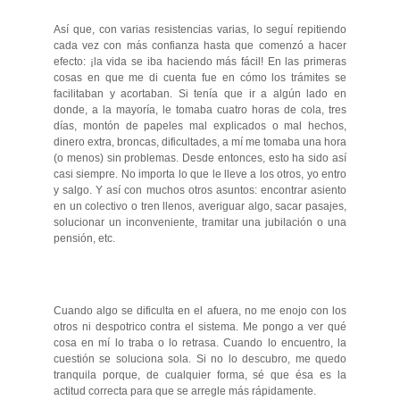
Así que, con varias resistencias varias, lo seguí repitiendo
cada vez con más confianza hasta que comenzó a hacer
efecto: ¡la vida se iba haciendo más fácil! En las primeras
cosas en que me di cuenta fue en cómo los trámites se
facilitaban y acortaban. Si tenía que ir a algún lado en
donde, a la mayoría, le tomaba cuatro horas de cola, tres
días, montón de papeles mal explicados o mal hechos,
dinero extra, broncas, dificultades, a mí me tomaba una hora
(o menos) sin problemas. Desde entonces, esto ha sido así
casi siempre. No importa lo que le lleve a los otros, yo entro
y salgo. Y así con muchos otros asuntos: encontrar asiento
en un colectivo o tren llenos, averiguar algo, sacar pasajes,
solucionar un inconveniente, tramitar una jubilación o una
pensión, etc.
Cuando algo se dificulta en el afuera, no me enojo con los
otros ni despotrico contra el sistema. Me pongo a ver qué
cosa en mí lo traba o lo retrasa. Cuando lo encuentro, la
cuestión se soluciona sola. Si no lo descubro, me quedo
tranquila porque, de cualquier forma, sé que ésa es la
actitud correcta para que se arregle más rápidamente.