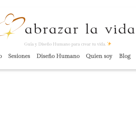
Guía y Diseño Humano para crear tu vida.
o
Sesiones
Diseño Humano
Quien soy
Blog
SALVARÁ: ES UNA
ACIÓN
.