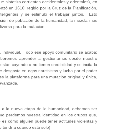
sintetiza corrientes occidentales y orientales), en
zó en 1610, regido por la Cruz de la Planificación,
teligentes y se estimuló el trabajar juntos. Esto
nsión de población de la humanidad, la mezcla más
iversa para la mutación.
e, Individual. Todo ese apoyo comunitario se acaba;
eberemos aprender a gestionarnos desde nuestro
están cayendo o no tienen credibilidad y se incita la
e desgasta en egos narcisistas y lucha por el poder
s la plataforma para una mutación original y única,
 avanzada.
an a la nueva etapa de la humanidad, debemos ser
o perdemos nuestra identidad en los grupos que,
 es cómo alguien puede tener actitudes violentas y
o tendría cuando está solo).