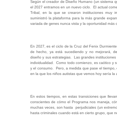
Según el creador de Diseño Humano (un sistema que 
el 2027 entramos en un nuevo ciclo. El actual comen
Tribal, en la que se crearon instituciones muy in
suministró la plataforma para la más grande expa
variada de genes nunca vista y la oportunidad más d
En 2027, es el ciclo de la Cruz del Fenix Durmient
de hecho, ya está sucediendo y no mejorará, d
diseño y sus estrategias. Las grandes instituciones 
individualidad. Como todo comienzo, es caótico y s
y el consumo. Pero, a medida que pase el tiempo, e
en la que los niños autistas que vemos hoy sería la
En estos tiempos, en estas transiciones que llev
conscientes de cómo el Programa nos maneja, cóm
muchas veces, son hasta perjudiciales (un extremo
hasta criminales cuando está en cierto grupo, que n