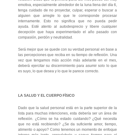
emotiva, especialmente alrededor de la luna llena del día 6,
tenga cuidado de no proyectar, culpar, esperar o buscar a
alguien que arregle lo que le corresponde procesar
internamente. Esto no significa que no pueda pedir
ayuda. Esté atento al autodesprecio y libere cualquier
decepción que haya experimentado el año pasado con
compasión, perdón y neutralidad.
Será mejor que se quede con su verdad personal en base a
las percepciones que reciba en su tiempo de reflexión. Una
vez que tengamos más acción más adelante en el mes,
deberá ejercitar su discernimiento para asumir solo lo que
es suyo, lo que desea y lo que le parece correcto.
LA SALUD Y EL CUERPO FÍSICO
Dado que la salud personal está en la parte superior de la
lista para muchas intenciones, esta debería ser un área de
reflexión. ¿Cómo se ha estado cuidando? ¿Qué necesita
que no está recibiendo? ¿Se da suficiente amor, tiempo,
alimento o apoyo? Como tenemos un momento de enfoque
interno más lento, aprovéchelo y saque tiempo para el