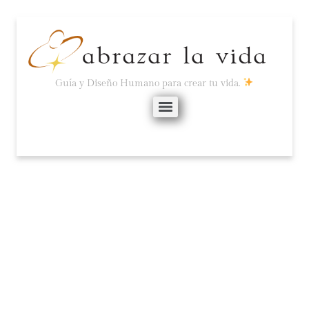
Guía y Diseño Humano para crear tu vida.
PRONÓSTICO ASTRO-
ENERGÉTICO ENERO
2023 (POR LENA
STEVENS).
enero 4, 2023
No hay comentarios