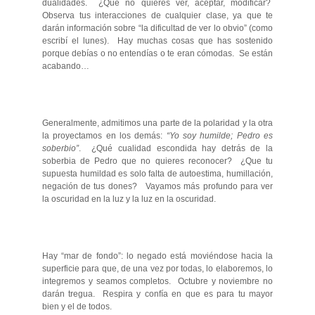
dualidades. ¿Qué no quieres ver, aceptar, modificar?
Observa tus interacciones de cualquier clase, ya que te
darán información sobre “la dificultad de ver lo obvio” (como
escribí el lunes). Hay muchas cosas que has sostenido
porque debías o no entendías o te eran cómodas. Se están
acabando…
Generalmente, admitimos una parte de la polaridad y la otra
la proyectamos en los demás:
“Yo soy humilde; Pedro es
soberbio”
. ¿Qué cualidad escondida hay detrás de la
soberbia de Pedro que no quieres reconocer? ¿Que tu
supuesta humildad es solo falta de autoestima, humillación,
negación de tus dones? Vayamos más profundo para ver
la oscuridad en la luz y la luz en la oscuridad.
Hay “mar de fondo”: lo negado está moviéndose hacia la
superficie para que, de una vez por todas, lo elaboremos, lo
integremos y seamos completos. Octubre y noviembre no
darán tregua. Respira y confía en que es para tu mayor
bien y el de todos.