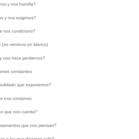
os y nos humilla?
s y nos exigimos?
ue nos condicionó?
s (no venimos en blanco)
a y nos hace perdernos?
iones constantes
nsolidado que exponemos?
ue nos contamos
eo que nos cuenta?
samientos que nos piensan?
s o las que dejamos salir?