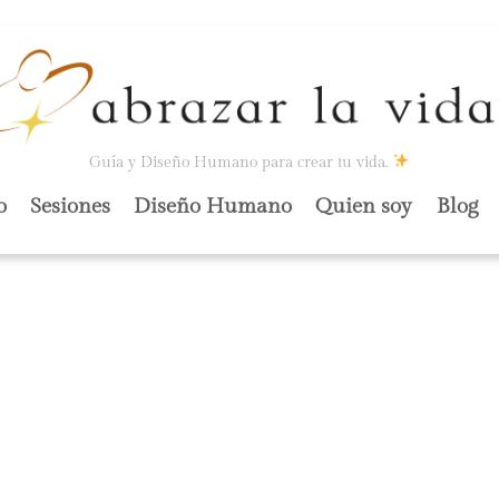
Guía y Diseño Humano para crear tu vida.
o
Sesiones
Diseño Humano
Quien soy
Blog
 MENTE: ES UN
R.