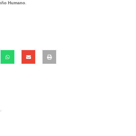
eño Humano
.
.