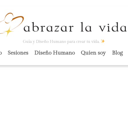
Guía y Diseño Humano para crear tu vida.
o
Sesiones
Diseño Humano
Quien soy
Blog
RENDIZ, NUNCA
BASTA DE
N!).