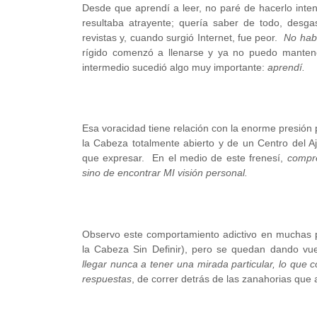
Desde que aprendí a leer, no paré de hacerlo inte
resultaba atrayente; quería saber de todo, desgasté
revistas y, cuando surgió Internet, fue peor.
No habí
rígido comenzó a llenarse y ya no puedo manten
intermedio sucedió algo muy importante:
aprendí.
Esa voracidad tiene relación con la enorme presión 
la Cabeza totalmente abierto y de un Centro del A
que expresar. En el medio de este frenesí,
compre
sino de encontrar MI visión personal.
Observo este comportamiento adictivo en muchas 
la Cabeza Sin Definir), pero se quedan dando vu
llegar nunca a tener una mirada particular, lo que c
respuestas
, de correr detrás de las zanahorias qu