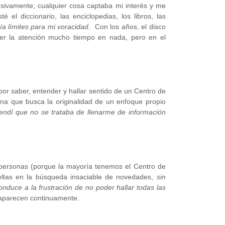
nsivamente; cualquier cosa captaba mi interés y me
 el diccionario, las enciclopedias, los libros, las
a límites para mi voracidad.
Con los años, el disco
er la atención mucho tiempo en nada, pero en el
por saber, entender y hallar sentido de un Centro de
jna que busca la originalidad de un enfoque propio
ndí que no se trataba de llenarme de información
personas (porque la mayoría tenemos el Centro de
eltas en la búsqueda insaciable de novedades,
sin
onduce a la frustración de no poder hallar todas las
e aparecen continuamente.