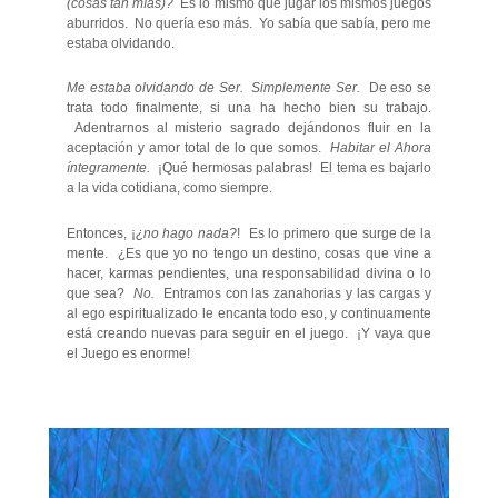
(cosas tan mías)?
Es lo mismo que jugar los mismos juegos
aburridos. No quería eso más. Yo sabía que sabía, pero me
estaba olvidando.
Me estaba olvidando de Ser. Simplemente Ser.
De eso se
trata todo finalmente, si una ha hecho bien su trabajo.
Adentrarnos al misterio sagrado dejándonos fluir en la
aceptación y amor total de lo que somos.
Habitar el Ahora
íntegramente.
¡Qué hermosas palabras! El tema es bajarlo
a la vida cotidiana, como siempre.
Entonces, ¡
¿no hago nada?
! Es lo primero que surge de la
mente. ¿Es que yo no tengo un destino, cosas que vine a
hacer, karmas pendientes, una responsabilidad divina o lo
que sea?
No.
Entramos con las zanahorias y las cargas y
al ego espiritualizado le encanta todo eso, y continuamente
está creando nuevas para seguir en el juego. ¡Y vaya que
el Juego es enorme!