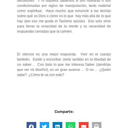
decisiones. Y ni siquiera sabemos si son nuestras o son
condicionadas por siglos de manipulación, tanto material
como espiritual. Hace mucho que renuncié a las teorías
sobre qué es Dios o cómo es lo que hay más allá de lo que
hay (por eso me gusta el Taoísmo quizás). Eso solo sirve
para llenar la voracidad de la mente y su necesidad de
respuestas cerradas que la calmen.
El silencio es una mejor respuesta. Vivir en el cuerpo
también. Existir y encontrar cierto sentido en la libertad de
no saber… Con todo lo que me interesa Saber (¡tendrías
que ver mi diseño!), es un gran avance… O no… ¿Quién
sabe? ¿Cómo te va con esto?
Comparte: