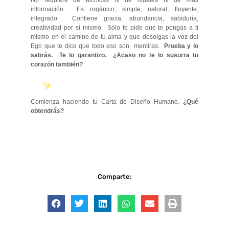
No requiere de técnicas ni de rituales ni de
más
información. Es orgánico, simple, natural, fluyente,
integrado. Contiene gracia, abundancia, sabiduría,
creatividad por sí mismo. Sólo te pide que te pongas a ti
mismo en el camino de tu alma y que desoigas la voz del
Ego que te dice que todo eso son mentiras.
Prueba y lo
sabrás. Te lo garantizo. ¿Acaso no te lo susurra tu
corazón también?
Comienza haciendo tu Carta de Diseño Humano.
¿Qué
obtendrás?
Comparte: