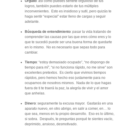
Orgullo
: así como puedes sentirte orgulloso de tus
logros, también puedes estarlo de tus múltiples
inconvenientes. Esto es insidioso y sutil, pero quizás te
haga sentir “especial” estar lleno de cargas y seguir
adelante.
Búsqueda de entendimiento
: pasar la vida tratando de
comprender las causas por las que eres cómo eres y lo
que te sucedió puede ser una buena forma de quedarte
en lo mismo. No es necesario que sepas todo para
cambiar.
Tiempo
: “estoy demasiado ocupado”, “no dispongo de
tiempo para mí”, “si no funciona rápido, no me sirve” son
excelentes pretextos. Es cierto que vivimos tiempos
rápidos, pero hemos hecho eso justamente para no
ocuparnos de nosotros mismos. Nada de lo que hagas
fuera de ti te traerá la paz, la alegría de vivir y el amor
que anhelas.
Dinero
: seguramente la excusa mayor. Gastarás en una
aparato nuevo, en otro abrigo, en salir a comer, en… lo
que sea, menos en tu propio desarrollo. Eso es lo último,
si sobra. Después, te preguntas porqué te sientes vacío,
deprimido, ansioso, desmotivado.