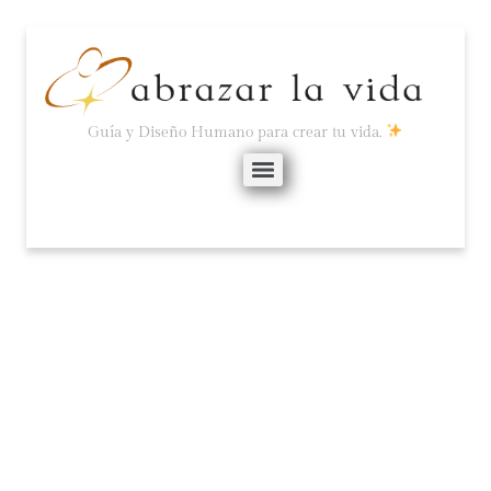
Guía y Diseño Humano para crear tu vida.
«TENGO QUE
ENCONTRAR LO QUE
ME HACE FELIZ, LO
QUE ES MÍO».
mayo 15, 2021
No hay comentarios