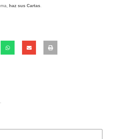
igma,
haz sus Cartas
.
.